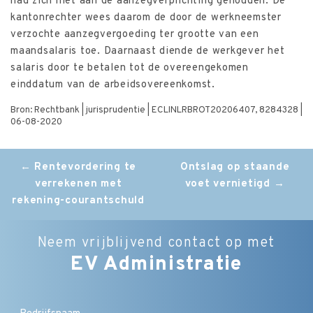
had zich niet aan de aanzegverplichting gehouden. De
kantonrechter wees daarom de door de werkneemster
verzochte aanzegvergoeding ter grootte van een
maandsalaris toe. Daarnaast diende de werkgever het
salaris door te betalen tot de overeengekomen
einddatum van de arbeidsovereenkomst.
Bron: Rechtbank | jurisprudentie | ECLINLRBROT20206407, 8284328 |
06-08-2020
Post
←
Rentevordering te
Ontslag op staande
verrekenen met
voet vernietigd
→
navigation
rekening-courantschuld
Neem vrijblijvend contact op met
EV Administratie
Bedrijfsnaam