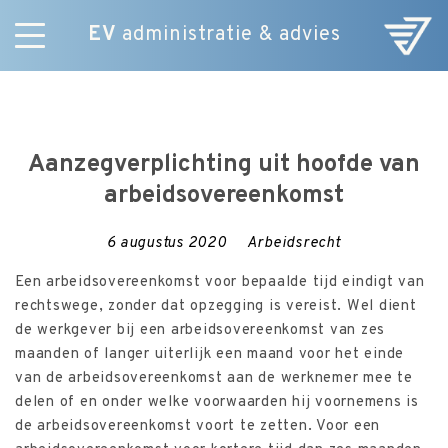
EV
administratie & advies
Skip
Diensten
to
E-Commerce
content
Over ons
Aanzegverplichting uit hoofde van
Nieuws
arbeidsovereenkomst
Vacatures
Contact
6 augustus 2020
Arbeidsrecht
Een arbeidsovereenkomst voor bepaalde tijd eindigt van
rechtswege, zonder dat opzegging is vereist. Wel dient
de werkgever bij een arbeidsovereenkomst van zes
maanden of langer uiterlijk een maand voor het einde
van de arbeidsovereenkomst aan de werknemer mee te
delen of en onder welke voorwaarden hij voornemens is
de arbeidsovereenkomst voort te zetten. Voor een