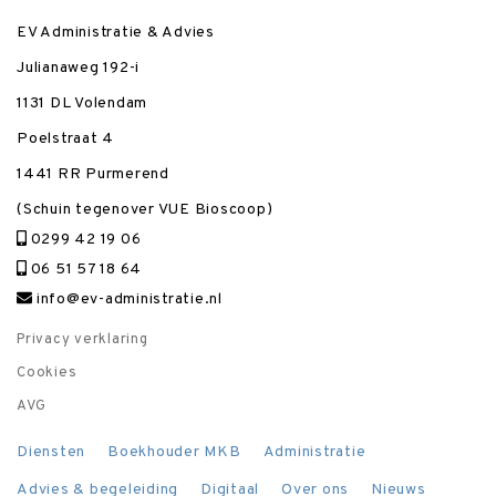
EV Administratie & Advies
Julianaweg 192-i
1131 DL Volendam
Poelstraat 4
1441 RR Purmerend
(Schuin tegenover VUE Bioscoop)
0299 42 19 06
06 51 57 18 64
info@ev-administratie.nl
Privacy verklaring
Cookies
AVG
Diensten
Boekhouder MKB
Administratie
Advies & begeleiding
Digitaal
Over ons
Nieuws