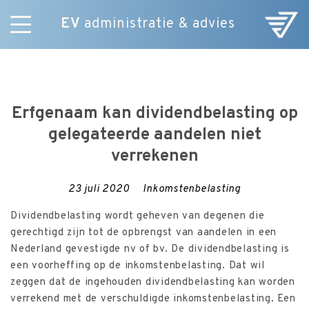
EV
administratie & advies
Skip
Diensten
to
E-Commerce
content
Over ons
Erfgenaam kan dividendbelasting op
Nieuws
gelegateerde aandelen niet
Vacatures
verrekenen
Contact
23 juli 2020
Inkomstenbelasting
Dividendbelasting wordt geheven van degenen die
gerechtigd zijn tot de opbrengst van aandelen in een
Nederland gevestigde nv of bv. De dividendbelasting is
een voorheffing op de inkomstenbelasting. Dat wil
zeggen dat de ingehouden dividendbelasting kan worden
verrekend met de verschuldigde inkomstenbelasting. Een