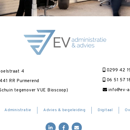
0299 42 1
oelstraat 4
06 51 57 1
441 RR Purmerend
info@ev-ad
Schuin tegenover VUE Bioscoop)
Administratie
Advies & begeleiding
Digitaal
Ov