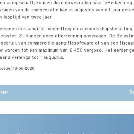
en aangeschaft, kunnen deze downgraden naar ‘eHerkenning B
vragen van de compensatie kan in augustus van dit jaar geree
 looptijd van twee jaar.
personen die aangifte loonheffing en vennootschapsbelasting 
register. Zij kunnen geen eHerkenning aanvragen. De Belasti
 gebruik van commerciële aangiftesoftware of van een fiscaal
or worden tot een maximum van € 450 vergoed. Het eerder ge
aand verlengd tot 1 augustus.
licatie | 18-06-2020
eren
R