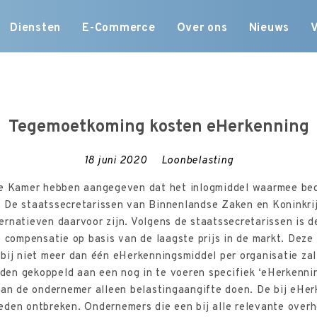
Skip
Diensten
E-Commerce
Over ons
Nieuws
to
content
Tegemoetkoming kosten eHerkenning
18 juni 2020
Loonbelasting
de Kamer hebben aangegeven dat het inlogmiddel waarmee bed
 De staatssecretarissen van Binnenlandse Zaken en Koninkrij
rnatieven daarvoor zijn. Volgens de staatssecretarissen is 
e compensatie op basis van de laagste prijs in de markt. Dez
rbij niet meer dan één eHerkenningsmiddel per organisatie z
en gekoppeld aan een nog in te voeren specifiek ‘eHerkennin
kan de ondernemer alleen belastingaangifte doen. De bij eHer
den ontbreken. Ondernemers die een bij alle relevante overh