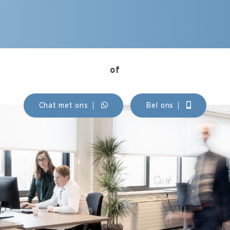
of
Chat met ons
Bel ons