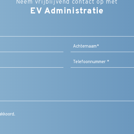
Neem vrijblijvend contact op met
EV Administratie
Bedrijfsnaam
Naam
(Vereist)
Achternaam
Bericht
/
vraag
/
toelichting
/
CAPTCHA
opmerking
Instemming
akkoord.
(Vereist)