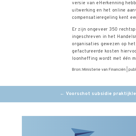
versie van eHerkenning hebb
uitwerking en het online aan
compensatieregeling kent een
Er zijn ongeveer 350 rechts
ingeschreven in het Handels
organisaties gewezen op het
gefactureerde kosten hiervo
loonheffing wordt met één m
Bron: Ministerie van Financiën | pub
Post
←
Voorschot subsidie praktijkl
navigation