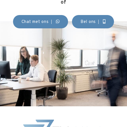
of
Chat met ons
Bel ons