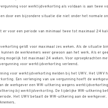
vergunning voor werktijdverkorting als voldaan is aan twee v
ffen door een bijzondere situatie die niet onder het normale o
at er voor een periode van minimaal twee tot maximaal 24 k
verkorting geldt voor maximaal zes weken. Als de situatie bi
n kunnen de werknemers weer gewoon aan het werk. Als er gee
ning mogelijk tot maximaal 24 weken. Voor oproepkrachten me
vergunning voor werktijdverkorting verleend.
ning voor werktijdverkorting melden bij het UWV. Het UWV h
rkorting
. Een verlenging van uw vergunning hoeft de werkgeve
an de werkgever een WW-uitkering wegens werktijdverkortin
tkering bij werktijdverkorting
. De tijdelijke WW-uitkering be
periode. Het UWV betaalt de WW-uitkering aan de werkgever.
rknemers.