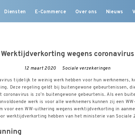
Skip
Diensten
E-Commerce
Over ons
Nieuws
to
content
Werktijdverkorting wegens coronavirus
12 maart 2020
Sociale verzekeringen
avirus tijdelijk te weinig werk hebben voor hun werknemers,
ting. Deze regeling geldt bij buitengewone gebeurtenissen, di
t coronavirus is zo’n buitengewone gebeurtenis. Als een bui
k onvoldoende werk is voor alle werknemers kunnen zij een WW
 Om voor een WW-uitkering wegens werktijdverkorting in aanm
or werktijdverkorting hebben van het ministerie van Sociale
unning