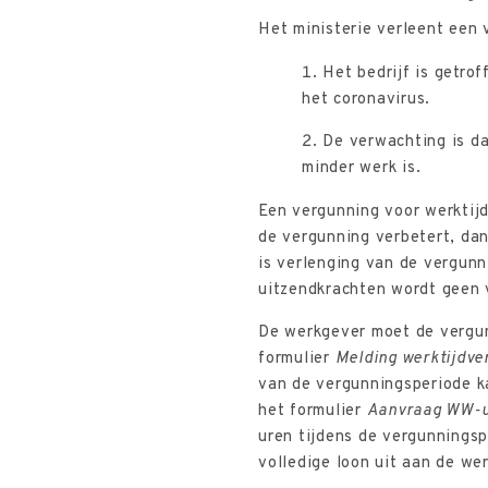
Het ministerie verleent een 
Het bedrijf is getro
het coronavirus.
De verwachting is d
minder werk is.
Een vergunning voor werktijd
de vergunning verbetert, da
is verlenging van de vergun
uitzendkrachten wordt geen 
De werkgever moet de vergun
formulier
Melding werktijdve
van de vergunningsperiode k
het formulier
Aanvraag WW-ui
uren tijdens de vergunnings
volledige loon uit aan de we