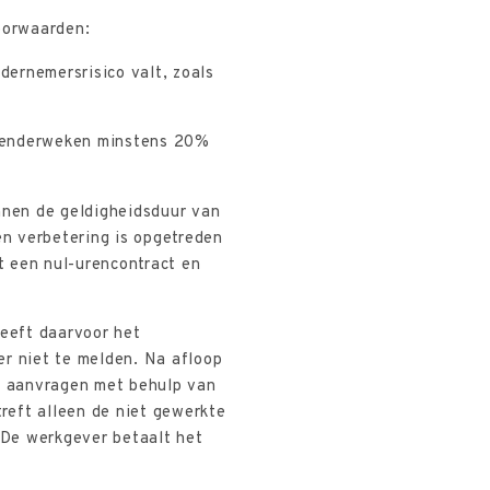
oorwaarden:
ndernemersrisico valt, zoals
alenderweken minstens 20%
nnen de geldigheidsduur van
n verbetering is opgetreden
t een nul-urencontract en
eeft daarvoor het
r niet te melden. Na afloop
g aanvragen met behulp van
treft alleen de niet gewerkte
 De werkgever betaalt het