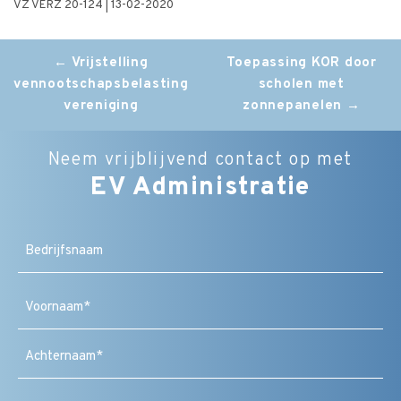
VZ VERZ 20-124 | 13-02-2020
Post
←
Vrijstelling
Toepassing KOR door
vennootschapsbelasting
scholen met
navigation
vereniging
zonnepanelen
→
Neem vrijblijvend contact op met
EV Administratie
Bedrijfsnaam
Naam
(Vereist)
Voornaam
Achternaam