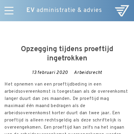
EV
administratie & advies
Skip
Diensten
to
E-Commerce
content
Over ons
Opzegging tijdens proeftijd
Nieuws
ingetrokken
Vacatures
Contact
13 februari 2020
Arbeidsrecht
Het opnemen van een proeftijdbeding in een
arbeidsovereenkomst is toegestaan als de overeenkomst
langer duurt dan zes maanden. De proeftijd mag
maximaal één maand bedragen als de
arbeidsovereenkomst korter duurt dan twee jaar. Een
proeftijd is alleen rechtsgeldig als deze schriftelijk is
overeengekomen. Een proeftijd kan zelfs na het ingaan