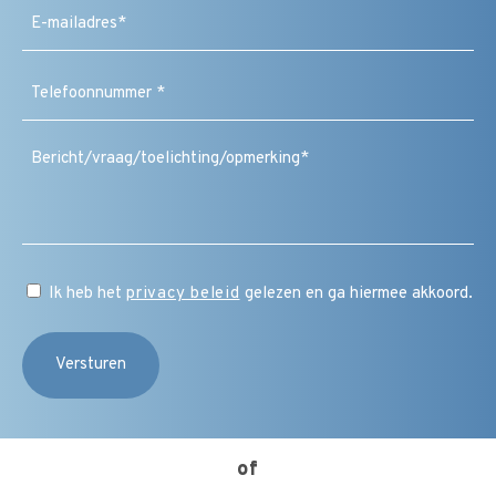
E-
mailadres
(Vereist)
Telefoonnummer
(Vereist)
Bericht
/
vraag
/
toelichting
/
CAPTCHA
opmerking
Instemming
Ik heb het
privacy beleid
gelezen en ga hiermee akkoord.
(Vereist)
of