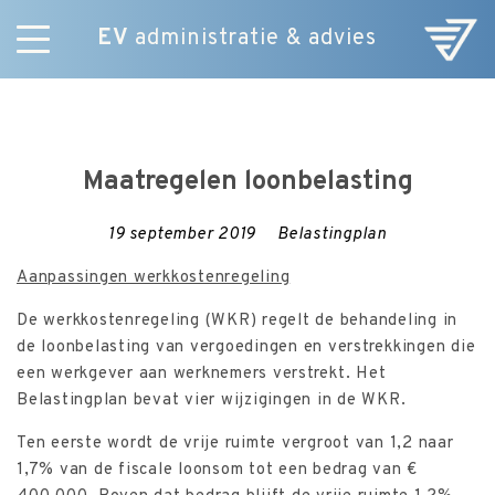
EV
administratie & advies
Skip
Diensten
to
E-Commerce
content
Over ons
Maatregelen loonbelasting
Nieuws
Vacatures
19 september 2019
Belastingplan
Contact
Aanpassingen werkkostenregeling
De werkkostenregeling (WKR) regelt de behandeling in
de loonbelasting van vergoedingen en verstrekkingen die
een werkgever aan werknemers verstrekt. Het
Belastingplan bevat vier wijzigingen in de WKR.
Ten eerste wordt de vrije ruimte vergroot van 1,2 naar
1,7% van de fiscale loonsom tot een bedrag van €