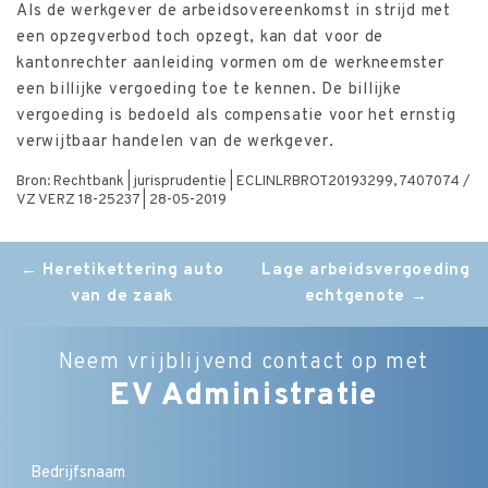
Als de werkgever de arbeidsovereenkomst in strijd met
een opzegverbod toch opzegt, kan dat voor de
kantonrechter aanleiding vormen om de werkneemster
een billijke vergoeding toe te kennen. De billijke
vergoeding is bedoeld als compensatie voor het ernstig
verwijtbaar handelen van de werkgever.
Bron: Rechtbank | jurisprudentie | ECLINLRBROT20193299, 7407074 /
VZ VERZ 18-25237 | 28-05-2019
Post
←
Heretikettering auto
Lage arbeidsvergoeding
van de zaak
echtgenote
→
navigation
Neem vrijblijvend contact op met
EV Administratie
Bedrijfsnaam