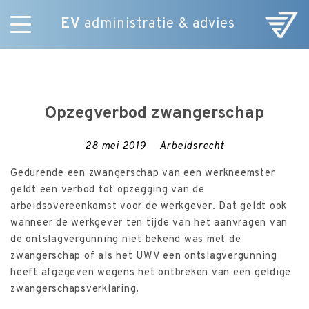
EV
administratie & advies
Skip
Diensten
to
E-Commerce
content
Over ons
Opzegverbod zwangerschap
Nieuws
Vacatures
28 mei 2019
Arbeidsrecht
Contact
Gedurende een zwangerschap van een werkneemster
geldt een verbod tot opzegging van de
arbeidsovereenkomst voor de werkgever. Dat geldt ook
wanneer de werkgever ten tijde van het aanvragen van
de ontslagvergunning niet bekend was met de
zwangerschap of als het UWV een ontslagvergunning
heeft afgegeven wegens het ontbreken van een geldige
zwangerschapsverklaring.