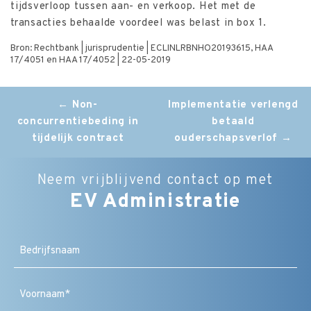
tijdsverloop tussen aan- en verkoop. Het met de
transacties behaalde voordeel was belast in box 1.
Bron: Rechtbank | jurisprudentie | ECLINLRBNHO20193615, HAA
17/4051 en HAA 17/4052 | 22-05-2019
Post
←
Non-
Implementatie verlengd
concurrentiebeding in
betaald
navigation
tijdelijk contract
ouderschapsverlof
→
Neem vrijblijvend contact op met
EV Administratie
Bedrijfsnaam
Naam
(Vereist)