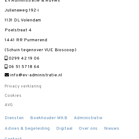
EV Administratie & Advies
Julianaweg 192-i
1131 DL Volendam
Poelstraat 4
1441 RR Purmerend
(Schuin tegenover VUE Bioscoop)
0299 42 19 06
06 51 57 18 64
info@ev-administratie.nl
Privacy verklaring
Cookies
AVG
Diensten
Boekhouder MKB
Administratie
Advies & begeleiding
Digitaal
Over ons
Nieuws