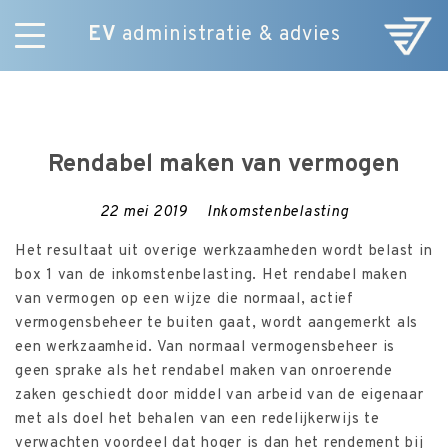
EV
administratie & advies
Skip
Diensten
to
E-Commerce
content
Over ons
Rendabel maken van vermogen
Nieuws
Vacatures
22 mei 2019
Inkomstenbelasting
Contact
Het resultaat uit overige werkzaamheden wordt belast in
box 1 van de inkomstenbelasting. Het rendabel maken
van vermogen op een wijze die normaal, actief
vermogensbeheer te buiten gaat, wordt aangemerkt als
een werkzaamheid. Van normaal vermogensbeheer is
geen sprake als het rendabel maken van onroerende
zaken geschiedt door middel van arbeid van de eigenaar
met als doel het behalen van een redelijkerwijs te
verwachten voordeel dat hoger is dan het rendement bij