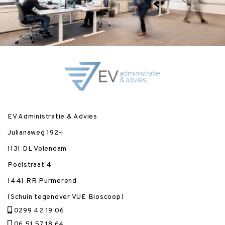
EV Administratie & Advies
Julianaweg 192-i
1131 DL Volendam
Poelstraat 4
1441 RR Purmerend
(Schuin tegenover VUE Bioscoop)
0299 42 19 06
06 51 57 18 64