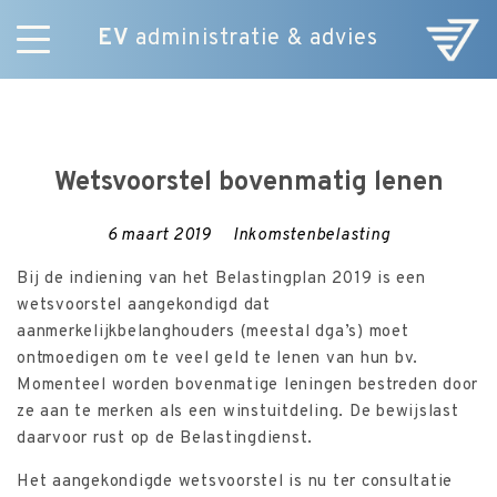
EV
administratie & advies
Skip
Diensten
to
E-Commerce
content
Over ons
Wetsvoorstel bovenmatig lenen
Nieuws
Vacatures
6 maart 2019
Inkomstenbelasting
Contact
Bij de indiening van het Belastingplan 2019 is een
wetsvoorstel aangekondigd dat
aanmerkelijkbelanghouders (meestal dga’s) moet
ontmoedigen om te veel geld te lenen van hun bv.
Momenteel worden bovenmatige leningen bestreden door
ze aan te merken als een winstuitdeling. De bewijslast
daarvoor rust op de Belastingdienst.
Het aangekondigde wetsvoorstel is nu ter consultatie