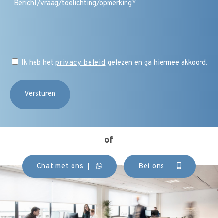
/
vraag
/
toelichting
/
CAPTCHA
opmerking
Instemming
Ik heb het
privacy beleid
gelezen en ga hiermee akkoord.
(Vereist)
of
Chat met ons
Bel ons