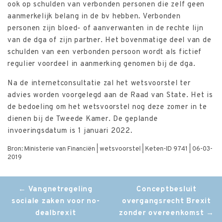
ook op schulden van verbonden personen die zelf geen
aanmerkelijk belang in de bv hebben. Verbonden
personen zijn bloed- of aanverwanten in de rechte lijn
van de dga of zijn partner. Het bovenmatige deel van de
schulden van een verbonden persoon wordt als fictief
regulier voordeel in aanmerking genomen bij de dga.
Na de internetconsultatie zal het wetsvoorstel ter
advies worden voorgelegd aan de Raad van State. Het is
de bedoeling om het wetsvoorstel nog deze zomer in te
dienen bij de Tweede Kamer. De geplande
invoeringsdatum is 1 januari 2022.
Bron: Ministerie van Financiën | wetsvoorstel | Keten-ID 9741 | 06-03-
2019
Post
←
Vangnetregeling
Conceptbesluit
sociale zaken voor no-
overgangsrecht Brexit
navigation
dealbrexit
zonder overeenkomst
→