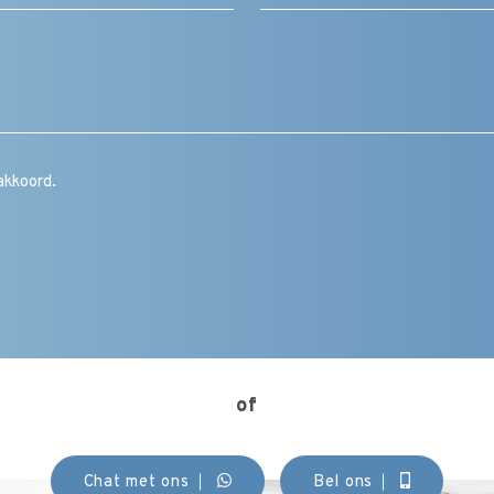
Bericht
/
vraag
/
toelichting
/
CAPTCHA
opmerking
Instemming
akkoord.
(Vereist)
of
Chat met ons
Bel ons