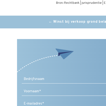
Bron: Rechtbank | jurisprudentie 
Post
←
Winst bij verkoop grond bel
navigation
Voornaam
E-