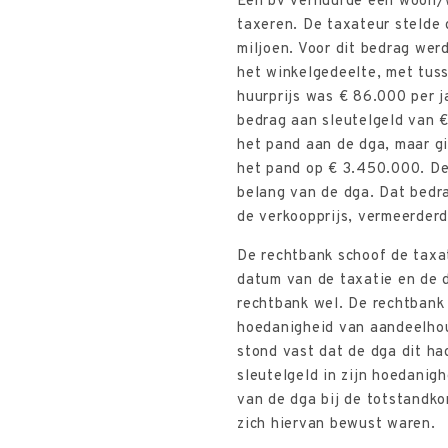
Een bv verhuurde een woon/w
taxeren. De taxateur stelde
miljoen. Voor dit bedrag wer
het winkelgedeelte, met tus
huurprijs was € 86.000 per j
bedrag aan sleutelgeld van 
het pand aan de dga, maar gi
het pand op € 3.450.000. De
belang van de dga. Dat bedr
de verkoopprijs, vermeerderd
De rechtbank schoof de taxat
datum van de taxatie en de 
rechtbank wel. De rechtbank 
hoedanigheid van aandeelhou
stond vast dat de dga dit h
sleutelgeld in zijn hoedani
van de dga bij de totstandk
zich hiervan bewust waren.