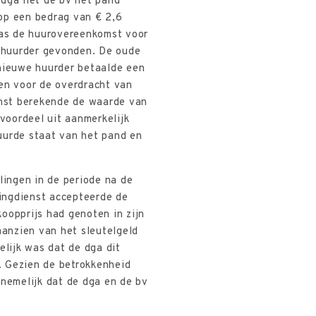
ga liet de bv het pand
op een bedrag van € 2,6
 was de huurovereenkomst voor
 huurder gevonden. De oude
 nieuwe huurder betaalde een
en voor de overdracht van
enst berekende de waarde van
voordeel uit aanmerkelijk
uurde staat van het pand en
lingen in de periode na de
ingdienst accepteerde de
oopprijs had genoten in zijn
anzien van het sleutelgeld
lijk was dat de dga dit
. Gezien de betrokkenheid
nemelijk dat de dga en de bv