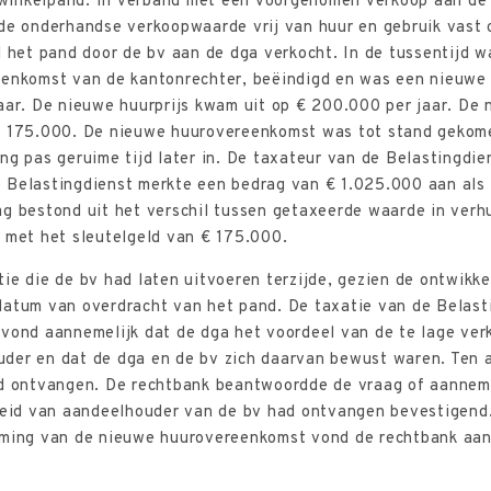
inkelpand. In verband met een voorgenomen verkoop aan de d
 de onderhandse verkoopwaarde vrij van huur en gebruik vast 
d het pand door de bv aan de dga verkocht. In de tussentijd
senkomst van de kantonrechter, beëindigd en was een nieuwe
aar. De nieuwe huurprijs kwam uit op € 200.000 per jaar. De
€ 175.000. De nieuwe huurovereenkomst was tot stand gekom
ng pas geruime tijd later in. De taxateur van de Belastingdi
 Belastingdienst merkte een bedrag van € 1.025.000 aan als 
ag bestond uit het verschil tussen getaxeerde waarde in verh
 met het sleutelgeld van € 175.000.
ie die de bv had laten uitvoeren terzijde, gezien de ontwikke
datum van overdracht van het pand. De taxatie van de Belast
vond aannemelijk dat de dga het voordeel van de te lage verk
der en dat de dga en de bv zich daarvan bewust waren. Ten a
ad ontvangen. De rechtbank beantwoordde de vraag of aanneme
gheid van aandeelhouder van de bv had ontvangen bevestigend
oming van de nieuwe huurovereenkomst vond de rechtbank aan