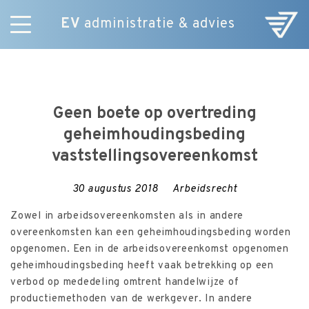
EV
administratie & advies
Skip
Diensten
to
E-Commerce
content
Over ons
Geen boete op overtreding
Nieuws
geheimhoudingsbeding
Vacatures
vaststellingsovereenkomst
Contact
30 augustus 2018
Arbeidsrecht
Zowel in arbeidsovereenkomsten als in andere
overeenkomsten kan een geheimhoudingsbeding worden
opgenomen. Een in de arbeidsovereenkomst opgenomen
geheimhoudingsbeding heeft vaak betrekking op een
verbod op mededeling omtrent handelwijze of
productiemethoden van de werkgever. In andere