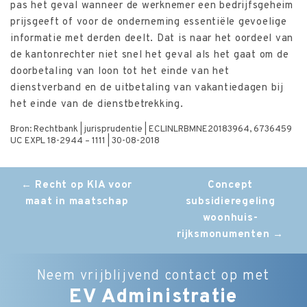
pas het geval wanneer de werknemer een bedrijfsgeheim
prijsgeeft of voor de onderneming essentiële gevoelige
informatie met derden deelt. Dat is naar het oordeel van
de kantonrechter niet snel het geval als het gaat om de
doorbetaling van loon tot het einde van het
dienstverband en de uitbetaling van vakantiedagen bij
het einde van de dienstbetrekking.
Bron: Rechtbank | jurisprudentie | ECLINLRBMNE20183964, 6736459
UC EXPL 18-2944 – 1111 | 30-08-2018
Post
←
Recht op KIA voor
Concept
maat in maatschap
subsidieregeling
navigation
woonhuis-
rijksmonumenten
→
Neem vrijblijvend contact op met
EV Administratie