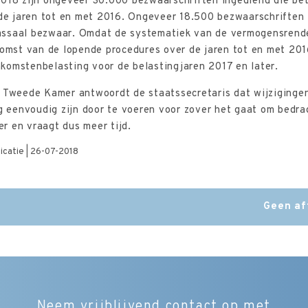
2018 zijn ongeveer 30.000 bezwaarschriften ingediend die be
 de jaren tot en met 2016. Ongeveer 18.500 bezwaarschriften
ssaal bezwaar. Omdat de systematiek van de vermogensrende
komst van de lopende procedures over de jaren tot en met 201
komstenbelasting voor de belastingjaren 2017 en later.
e Tweede Kamer antwoordt de staatssecretaris dat wijzigingen
eenvoudig zijn door te voeren voor zover het gaat om bedra
der en vraagt dus meer tijd.
licatie | 26-07-2018
Geen af
Neem vrijblijvend contact op met