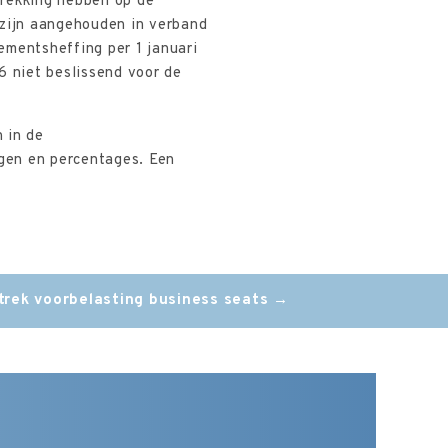
trekking hebben op de
 zijn aangehouden in verband
mentsheffing per 1 januari
6 niet beslissend voor de
 in de
gen en percentages. Een
trek voorbelasting business seats
→