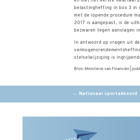
en met het eerste kwartaal 
belastingheffing in box 3 in
met de lopende procedure ma
2017 is aangepast, is de uit
bezwaren tegen aanslagen in
In antwoord op vragen uit d
vermogensrendementsheffing 
stelselwijziging is ingrijpen
Bron: Ministerie van Financiën | pub
Post
←
Nationaal sportakkoord
navigation