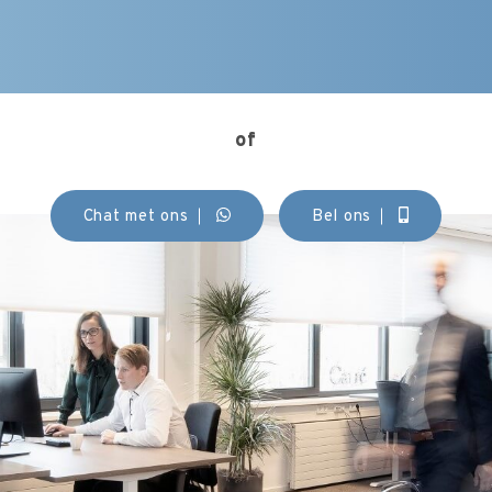
of
Chat met ons
Bel ons