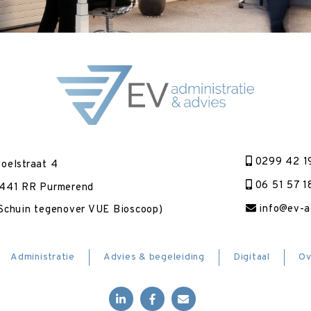
0299 42 1
oelstraat 4
06 51 57 1
441 RR Purmerend
info@ev-ad
Schuin tegenover VUE Bioscoop)
Administratie
Advies & begeleiding
Digitaal
Ov