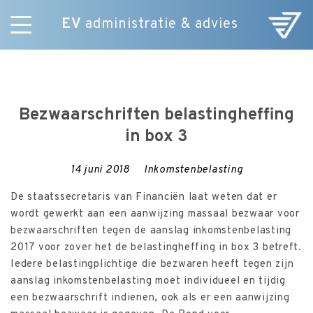
EV
administratie & advies
Skip
Diensten
to
E-Commerce
content
Over ons
Bezwaarschriften belastingheffing
Nieuws
in box 3
Vacatures
Contact
14 juni 2018
Inkomstenbelasting
De staatssecretaris van Financiën laat weten dat er
wordt gewerkt aan een aanwijzing massaal bezwaar voor
bezwaarschriften tegen de aanslag inkomstenbelasting
2017 voor zover het de belastingheffing in box 3 betreft.
Iedere belastingplichtige die bezwaren heeft tegen zijn
aanslag inkomstenbelasting moet individueel en tijdig
een bezwaarschrift indienen, ook als er een aanwijzing