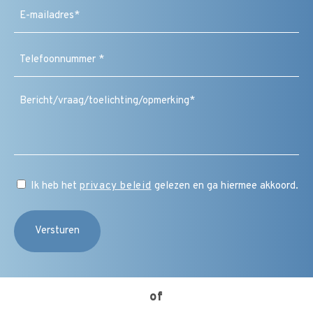
E-
mailadres
(Vereist)
Telefoonnummer
(Vereist)
Bericht
/
vraag
/
toelichting
/
CAPTCHA
opmerking
Instemming
Ik heb het
privacy beleid
gelezen en ga hiermee akkoord.
(Vereist)
of