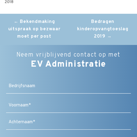
2018
Post
←
Bekendmaking
Bedragen
uitspraak op bezwaar
kinderopvangtoeslag
navigation
moet per post
2019
→
Neem vrijblijvend contact op met
EV Administratie
Bedrijfsnaam
Naam
(Vereist)
Voornaam
Achternaam